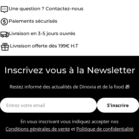
Une question ? Contactez-nous
Paiements sécurisés
Livraison en 3-5 jours ouvrés
Livraison offerte dès 199€ H.T
Inscrivez vous à la Newsletter
Restez informé des actualités de Dinovia et de la food 🎁
E-
S'inscrire
mail
En vous inscrivant vous indiquez accepter nos
Conditions générales de vente
et
Politique de confidentialité